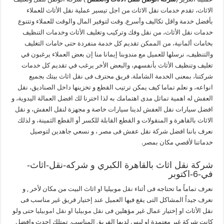
الاثاث، تقدم خدمات نقل الاثاث من اجل تيسير عملية نقل الأثاث للعملاء
بأفضل خدمة واقل تكاليف وأسرع. وقت لتوفير المال والوقت للعملاء وتتنوع
خدمات نقل الأثاث، من نقل وفك وتركيب وتغليف الأثاث وخدمات التنظيف
بخامات ألمانية، من الممكن تقديم كل خدمة منفردة حتى خامات التغليف
والتنظيف، نرسلها للعميل مع مندوبنا إيمانا منا إن بعض العملاء يرغبون في
تغليف وتنظيف الأثاث بأنفسهم، والبعض الأخر يرغب في تقديم كل خدمات
شركتنا، بمعنى الخدمة الشاملة. فريق محترف فى نقل اثاث بيتك بجميع
انواعه، و نعلم تماما كيف يمكن ترتيب القطع و تخزينها داخل الصناديق، نقل
العفش له اهمية تماثل مدى اهتمامك به لذا اخترنا لك افضل العمالة اليدوية، و
افضل سيارات نقل العفش لدينا سيارات خاصة و مجهزة لنقل العفش، و نقل
الاثاث بالقاهرة و المنقولات و القطع القابلة للكسر أو القطع الثمينة، و لذلك
نعرف باننا افضل شركة نقل عفش فى مصر ، و نسعي جاهدين لتوصيل
خدماتنا لأقصي مكان بمصر.
شركة نقل اثاث بالقاهرة الكبري و شركه-نقل-اثاث-
في-6-اكتوبر
نعرف تماماً ما تحتاجه فى أثناء
نقل
موبيليا او اثاث البيت من مكان لأخر , و
نعرف جيداً المشاكل التى يقع فيها العميل عند إختيار فريق غير مناسب فى
نقل الأثاث او إختيار عمال غير مؤهلين فى
نقل موبيليا
او
نقل اموبيليا
حتى ولو
كانت شركة غير معتمدة او ليس لديها الفريق المناسب, تمتلك احدث وافضل