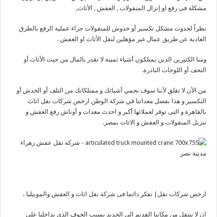
مشكلة فى رفع او إنزال المنقولات , العفش , الأثاث,
نظراً لحدوث مشكل تكسير أو خدوش للمنقولات جراء عملية الرفع بالطرق
العادية عن طريق عمال غير مؤهلين لنقل الأثاث او العفش .
ومنا الكثيرين الذين يمتلكون أشياء ثمينة لا تقدر بالمال من حيث الأثاث أو
التحف أو اللوحات النادرة.
من الأن لا تقلق لأننا سوف نحمي أشيائك و ممتلكاتك من التلف أو الخدش أو
التكسير و هذا بفضل معداتنا في شركة الوطن ارخص شركات نقل اثاث
بالقاهرة و التى توفر لعملائها أكبر و احدث معدات و أوناش رفع العفش و
تنزيل المنقولات و العفش و الاثاث بمصر.
ارخص شركات نقل| نفكر دائما فى شركة نقل اثاث و العفش والموبيليا ،
ان لا ننتقل من مكاننا القديم الى الجديد بسبب الخوف الذى بداخلنا على