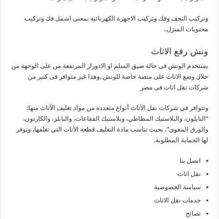
وتركيب النجف وفك وتركيب الاجهزة الكهربائية بمعنى اشمل فك وتركيب
محتويات المنزل..
ونش رفع الاثاث
يستخدم الونش فى حالة ضيق السلم او الادورار المرتفعة من على الوجهة من
خلال وضع الاثاث على منصة خاصة للونش..وهذا غير متوافر فى كثير من
شركات نقل اثاث فى مصر
وتتوافر في شركات نقل الأثاث أنواع متعددة من مواد تغليف الأثاث منها:
“النايلون، والبلاستيك المطاطي، وبلاستيك الفقاعات، والبابلز، والكارتون،
والورق المقوي”، بحيث تناسب مادة التغليف قطعة الأثاث التي تغلفها، وتوفر
لها الحماية المطلوبة.
اتصل بنا
نقل اثاث
سياسة الخصوصية
خدمات نقل الاثاث
نصائح