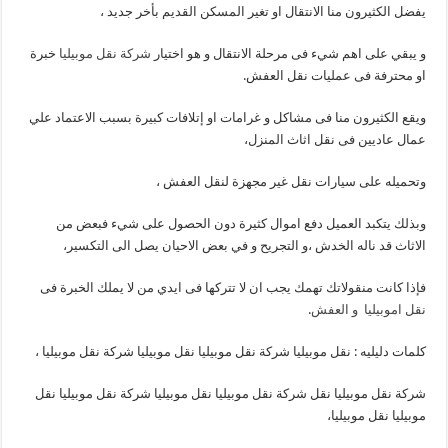
يفضل الكثيرون منا الانتقال او تغير المسكن القديم بأخر جديد ،
و يبقي على اهم شيء فى مرحلة الانتقال و هو اختيار
شركة نقل موبيليا
خبرة
او محترفة فى عمليات نقل العفش.
ويقع الكثيرون منا فى مشاكل و غرامات او إتلافات كبيرة بسبب الاعتماد علي
عمال عاديين فى نقل اثاث المنزل،
وتحميله على سيارات نقل غير مجهزة لنقل العفش ،
وبذلك يتكبد العميل دفع اموال كثيرة دون الحصول على شيء فبعض من
الاثاث قد ناله الخدش ،و التجريح و في بعض الاحيان يصل الى التكسير،
فإذا كانت منقوﻻتك تهمك يجب ان ﻻ تتركها فى ايدي من ﻻ يملك الخبرة فى
نقل اموبيليا و العفش
.
كلمات دليليه : نقل موبيليا شركة نقل موبيليا نقل موبيليا شركة نقل موبيليا ،
شركة نقل موبيليا نقل شركة نقل موبيليا نقل موبيليا شركة نقل موبيليا نقل
موبيليا نقل موبيليا،