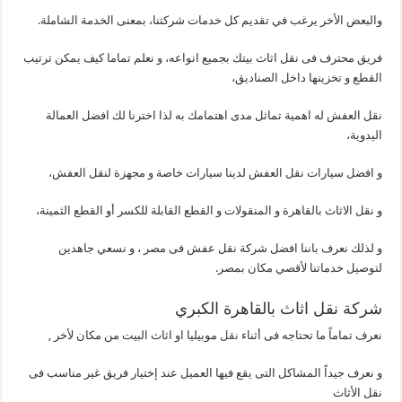
والبعض الأخر يرغب في تقديم كل خدمات شركتنا، بمعنى الخدمة الشاملة.
فريق محترف فى نقل اثاث بيتك بجميع انواعه، و نعلم تماما كيف يمكن ترتيب
القطع و تخزينها داخل الصناديق،
نقل العفش له اهمية تماثل مدى اهتمامك به لذا اخترنا لك افضل العمالة
اليدوية،
و افضل سيارات نقل العفش لدينا سيارات خاصة و مجهزة لنقل العفش،
و نقل الاثاث بالقاهرة و المنقولات و القطع القابلة للكسر أو القطع الثمينة،
و لذلك نعرف باننا افضل شركة نقل عفش فى مصر ، و نسعي جاهدين
لتوصيل خدماتنا لأقصي مكان بمصر.
شركة نقل اثاث بالقاهرة الكبري
نعرف تماماً ما تحتاجه فى أثناء
نقل
موبيليا او اثاث البيت من مكان لأخر ,
و نعرف جيداً المشاكل التى يقع فيها العميل عند إختيار فريق غير مناسب فى
نقل الأثاث