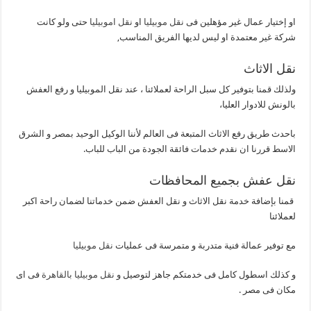
او إختيار عمال غير مؤهلين فى
نقل موبيليا
او
نقل اموبيليا
حتى ولو كانت
شركة غير معتمدة او ليس لديها الفريق المناسب,
نقل الاثاث
ولذلك قمنا بتوفير كل سبل الراحة لعملائنا ، عند نقل الموبيليا و رفع العفش
بالونش للادوار العليا،
باحدث طريق رفع الاثاث المتبعة فى العالم لأننا الوكيل الوحيد بمصر و الشرق
الاسط قررنا ان نقدم خدمات فائقة الجودة من الباب للباب.
نقل عفش بجميع المحافظات
قمنا بإضافة خدمة نقل الاثاث و نقل العفش ضمن خدماتنا لضمان راحة اكبر
لعملائنا
مع توفير عمالة فنية متدربة و متمرسة فى عمليات
نقل موبيليا
و كذلك اسطول كامل فى خدمتكم جاهز لتوصيل و
نقل موبيليا بالقاهرة
فى اى
مكان فى مصر .