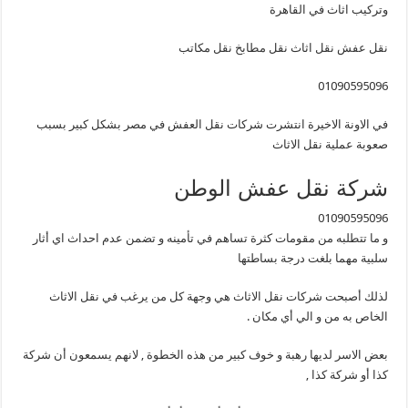
وتركيب اثاث في القاهرة
نقل عفش نقل اثاث نقل مطابخ نقل مكاتب ‪
01090595096
في الاونة الاخيرة انتشرت شركات نقل العفش في مصر بشكل كبير بسبب
صعوبة عملية نقل الاثاث
شركة نقل عفش الوطن
01090595096
و ما تتطلبه من مقومات كثرة تساهم في تأمينه و تضمن عدم احداث اي أثار
سلبية مهما بلغت درجة بساطتها
لذلك أصبحت شركات نقل الاثاث هي وجهة كل من يرغب في نقل الاثاث
الخاص به من و الي أي مكان .
بعض الاسر لديها رهبة و خوف كبير من هذه الخطوة , لانهم يسمعون أن شركة
كذا أو شركة كذا ,