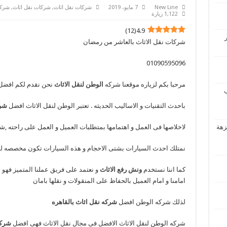
New Line
7 مايو، 2019
شركات نقل اثاث
,
شركات نقل اثاث
,
شركا
1,122 زيارة
)
12
(
4.9
شركات نقل الاثاث بالعاشر من رمضان
‪01090595096
مرحبا بكم لزياره موقعنا شركه
الوطن لنقل الاثاث
نحن نقدم لكم افض
ب
باحدث التقنيات و الاساليب الحديثه . تعتبر الوطن لنقل الاثاث افضل
شرك
لسويس , النزهة 1 والنزهة
لاخلاصها فى العمل و اهتمامها بمتطلبات العميل و العمل على راحته ,ش
نمتلك احدث السيارات بشتى الاحجام و هذه السيارات تكون مخصصه لن
كما اننا نستخدم
ونش رفع الاثاث
و نعتمد على فريق عملنا المتميز فهو م
امامنا و امام العميل بالحفاظ على المنقولات و نقلها بامان
لذلك شركه الوطن افضل
شركه نقل اثاث بالقاهره
شركه الوطن لنقل الاثاث الافضل فى مجال نقل الاثاث فهى افضل
شركه