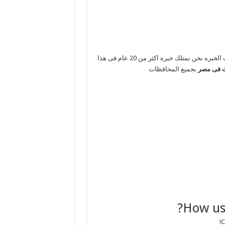
من اهم اسباب نجاحنا فى مجال نقل الاثاث او فى اى مجال اخر اكتساب الخبره نحن نمتلك خبره اكثر من 20 عام فى هذا
ث فى مصر
بجميع المحافظات
How use
C