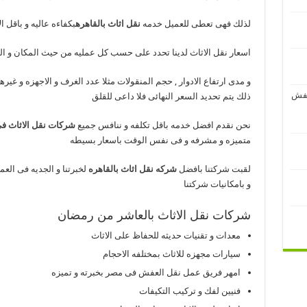
لذلك فهى تعطى للعميل خدمه
نقل اثاث بالقاهره
بكفاءه عاليه و باقل ال
اسعار نقل الاثاث لدينا تحدد على حسب كل عمليه من حيث المكان و الم
و مدى ارتفاع الادوار , حجم المنقولات مثلا عدد الغرف و الاجهزه و غيره
عفش
ذلك يتم تحديد السعر النهائى فلا داعى للقلق
نحن نقدم افضل خدمه باقل تكلفه و ننافس جميع
شركات نقل الاثاث ف
متميزه و مشرفه و فى نفس الوقت باسعار بسيطه
لقبت شركتنا بافضل
شركه نقل اثاث بالقاهره
لخبرتنا و الجديه فى العم
و بامكانيات شركتنا
شركات نقل الاثاث بالعاشر من رمضان
معدات و تقنيات حديثه للحفاظ على الاثاث
سيارات مجهزه للاثاث بمختلفه الاحجام
امهر فريق عمل نقل العفش فى مصر بخبرته و تميزه
فنيين لفك و تركيب التكيفات