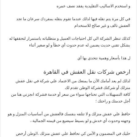
و استخدم الاساليب التقليدية يفقد نصف عمره
في كل مرة يتم نقله فيها لذلك عندما تقوم بنقله بمفردك سرعان ما تجد
العفش تالف و غير صالح للاستخدام
كذلك تنظر الشركة الي كل احتياجات العميل و متطلباته باستمرار لتحققها له
بشكل تقني حديث يضمن له عدم حدوث أي خطأ و لو صغير أثناء
ل هذا بأسعار وهمية نتحدي بها أي
ارخص شركات نقل العفش في القاهرة
لذلك لم يعد أمامك الآن ما يمنعك من الاعتماد علي شركة في نقل عفش
منزلك أو شركتك فشركة الوطن تقدم لك
كافة التسهيلات التي تحتاجها سواء من سعر أو خدمة فشركة انجزني هنا من
أجل خدمتك و راحتك ؛
حافظ علي عفش منزلك و لا تتلفه بنفسك فالعفش من أساسيات المنزل و هو
وجهته وحدوث أي خدش و لو بسيط سيضيع من قيمته الجمالية ،
خليك في المضمون و الآمن كي تحافظ علي عفش منزلك .
الوطن
أرخص