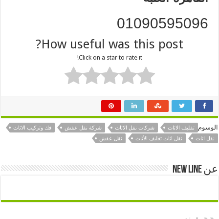
‪01090595096
How useful was this post?
Click on a star to rate it!
الوسوم
تفليف الاثاث
شركات نقل الاثاث
شركة نقل عفش
فك وتركيب الاثاث
نقل اثاث
نقل اثاث تغليف الأثاث
نقل عفش
عن New Line