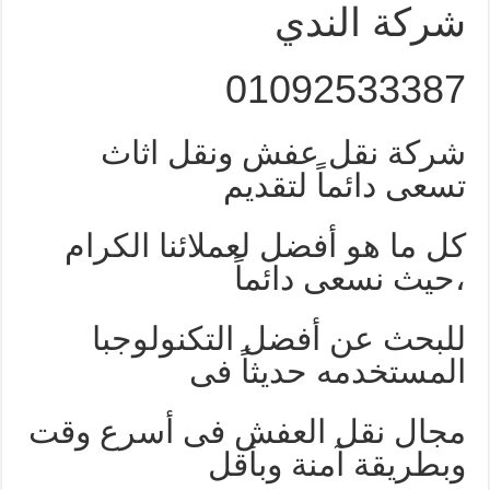
شركة الندي
01092533387
شركة نقل عفش ونقل اثاث
تسعى دائماً لتقديم
كل ما هو أفضل لعملائنا الكرام
،حيث نسعى دائماً
للبحث عن أفضل التكنولوجبا
المستخدمه حديثاً فى
مجال نقل العفش فى أسرع وقت
وبطريقة آمنة وبأقل