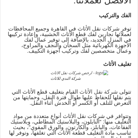
الافضل لعملائنا.
الفك والتركيب
توفر شركات نقل الأثاث في القاهرة وجميع المحافظات
لعملائها نجارين لفك قطع الأثاث الخشبية، وإعادة تركيبها
في المنزل الجديد، بالإضافة إلى توفير عمال لفك
الأجهزة الكهربائية مثل السخان والنجف والمراوح،
وعمال متخصصين لفك وتركيب أجهزة التكييف.
تغليف الأثاث
شركة الندي للاثاث
تتولى
شركة نقل الأثاث
القيام بتغليف قطع الأثاث التي
يتم نقلها للحفاظ عليها طوال فترة النقل، وحمايتها من
التعرض للتلف أو الكسر أو الخدش أثناء النقل.
وتتوافر في شركات نقل الأثاث أنواع متعددة من مواد
التغليف منها: “النايلون، والبلاستيك المطاطي، وبلاستيك
الفقاعات، والبابلز، والكارتون، والورق المقوي”، بحيث
تناسب مادة التغليف قطعة الأثاث التي تغلفها، وتوفر لها