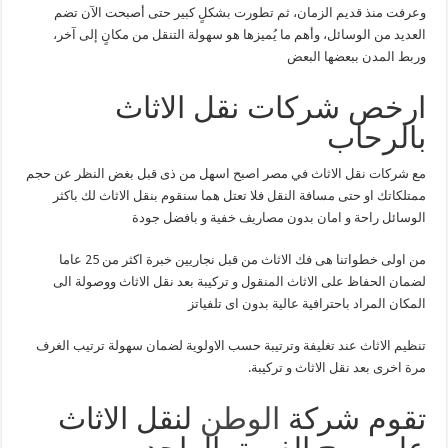
وعرفت منذ قديم الزمان، ثم تطورت بشكلٍ كبير حتى أصبحت الآن تضم
العديد من الوسائل، وأهم ما يُميزها هو سهولة التنقل من مكانٍ إلى آخر،
وربط المدن ببعضها البعض
ارخص شركات نقل الاثاث
بالرحاب
مع شركات نقل الاثاث في مصر اصبح اسهل من ذى قبل بغض النظر عن حجم
ممتلكاتك او حتى مسافة النقل فلا تعتل هما سنقوم بنقل الاثاث لك باكثر
الوسائل راحة و امان بدون مصاريف خفية و بافضل جودة
من اولى خطواتنا هى فك الاثاث من قبل نجاريين خبرة اكثر من 25 عاما
لضمان الحفاظ على الاثاث المنقول و تركيبة بعد نقل الاثاث ووصولة الى
المكان المراد باحترافية عالية بدون اى تلفياتز
تنظيم الاثاث عند تغليفة وترتيبة حسب الاولوية لضمان سهولة ترتيب الغرف
مرة اخرى بعد نقل الاثاث و تركيبة.
تقوم شركة
الوطن
لنقل الاثاث